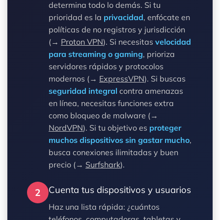
determina todo lo demás. Si tu
prioridad es la
privacidad
, enfócate en
políticas de no registros y jurisdicción
(→
Proton VPN
). Si necesitas
velocidad
para streaming o gaming
, prioriza
servidores rápidos y protocolos
modernos (→
ExpressVPN
). Si buscas
seguridad integral
contra amenazas
en línea, necesitas funciones extra
como bloqueo de malware (→
NordVPN
). Si tu objetivo es
proteger
muchos dispositivos sin gastar mucho
,
busca conexiones ilimitadas y buen
precio (→
Surfshark
).
Cuenta tus dispositivos y usuarios
2
Haz una lista rápida: ¿cuántos
teléfonos, computadoras, tabletas y