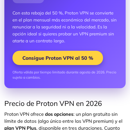
Con esta rebaja del 50 %, Proton VPN se convierte
en el plan mensual más económico del mercado, sin
renunciar a la seguridad ni a la velocidad. Es la
opción ideal si quieres probar un VPN premium sin
atarte a un contrato largo.
Consigue Proton VPN al 50 %
Oferta válida por tiempo limitado durante agosto de 2026. Precio
sujeto a cambios.
Precio de Proton VPN en 2026
Proton VPN ofrece
dos opciones
: un plan gratuito sin
límite de datos (algo único entre las VPN premium) y el
plan VPN Plus
, disponible en tres duraciones. Cuanto