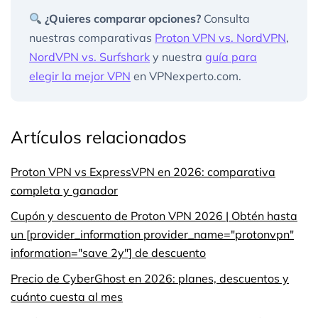
¿Quieres comparar opciones?
Consulta
nuestras comparativas
Proton VPN vs. NordVPN
,
NordVPN vs. Surfshark
y nuestra
guía para
elegir la mejor VPN
en VPNexperto.com.
Artículos relacionados
Proton VPN vs ExpressVPN en 2026: comparativa
completa y ganador
Cupón y descuento de Proton VPN 2026 | Obtén hasta
un [provider_information provider_name="protonvpn"
information="save 2y"] de descuento
Precio de CyberGhost en 2026: planes, descuentos y
cuánto cuesta al mes