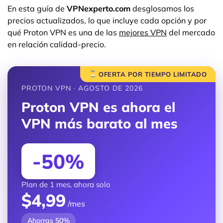
En esta guía de
VPNexperto.com
desglosamos los
precios actualizados, lo que incluye cada opción y por
qué Proton VPN es una de las
mejores VPN
del mercado
en relación calidad-precio.
OFERTA POR TIEMPO LIMITADO
PROTON VPN · AGOSTO DE 2026
Proton VPN es ahora el
VPN más barato al mes
-50%
Plan de 1 mes, ahora solo
$4,99
/mes
Ahorras 50%