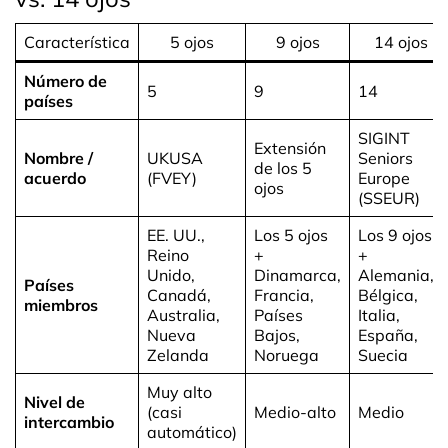
Característica
5 ojos
9 ojos
14 ojos
Número de
5
9
14
países
SIGINT
Extensión
Nombre /
UKUSA
Seniors
de los 5
acuerdo
(FVEY)
Europe
ojos
(SSEUR)
EE. UU.,
Los 5 ojos
Los 9 ojos
Reino
+
+
Unido,
Dinamarca,
Alemania,
Países
Canadá,
Francia,
Bélgica,
miembros
Australia,
Países
Italia,
Nueva
Bajos,
España,
Zelanda
Noruega
Suecia
Muy alto
Nivel de
(casi
Medio-alto
Medio
intercambio
automático)