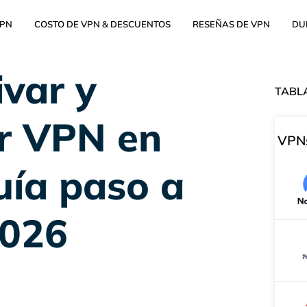
VPN
COSTO DE VPN & DESCUENTOS
RESEÑAS DE VPN
DU
var y
TABL
r VPN en
VPNs
uía paso a
2026