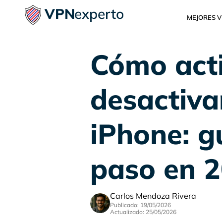
VPN
experto
MEJORES 
Cómo acti
desactiva
iPhone: g
paso en 
Carlos Mendoza Rivera
Publicado: 19/05/2026
Actualizado: 25/05/2026