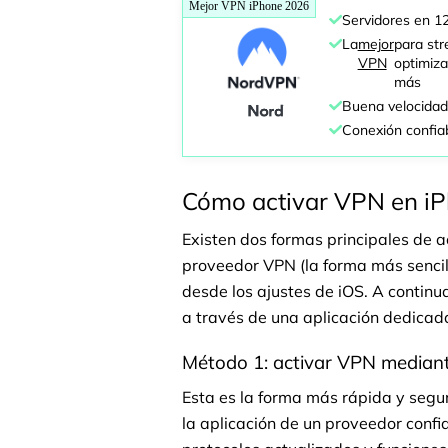
Mejor VPN iPhone 2026
Servidores en 1
La
mejor
para str
VPN
optimiza
más
Buena velocidad
Conexión confia
Cómo activar VPN en i
Existen dos formas principales de 
proveedor VPN (la forma más senci
desde los ajustes de iOS. A continu
a través de una aplicación dedicad
Método 1: activar VPN median
Esta es la forma más rápida y seg
la aplicación de un proveedor confi