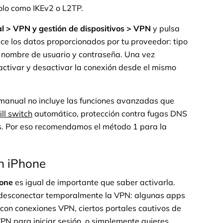
olo como IKEv2 o L2TP.
l > VPN y gestión de dispositivos > VPN
y pulsa
ce los datos proporcionados por tu proveedor: tipo
r, nombre de usuario y contraseña. Una vez
activar y desactivar la conexión desde el mismo
 manual no incluye las funciones avanzadas que
ill switch
automático, protección contra fugas DNS
res. Por eso recomendamos el método 1 para la
n iPhone
hone
es igual de importante que saber activarla.
s desconectar temporalmente la VPN: algunas apps
on conexiones VPN, ciertos portales cautivos de
PN para iniciar sesión, o simplemente quieres