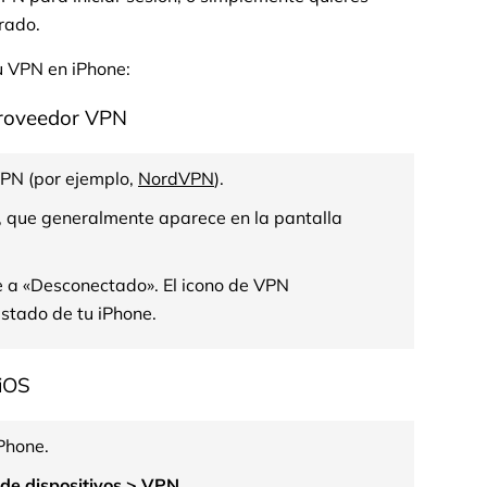
frado.
u VPN en iPhone:
proveedor VPN
VPN (por ejemplo,
NordVPN
).
, que generalmente aparece en la pantalla
 a «Desconectado». El icono de VPN
stado de tu iPhone.
 iOS
Phone.
de dispositivos > VPN
.