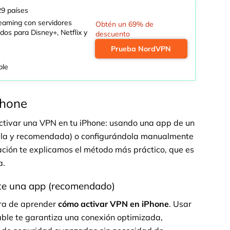
29 países
eaming con servidores
Obtén un 69% de
dos para Disney+, Netflix y
descuento
Prueba NordVPN
ble
Phone
activar una VPN en tu iPhone: usando una app de un
lla y recomendada) o configurándola manualmente
ación te explicamos el método más práctico, que es
a.
te una app (recomendado)
ura de aprender
cómo activar VPN en iPhone
. Usar
able te garantiza una conexión optimizada,